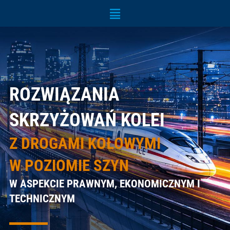
Menu
ROZWIĄZANIA
SKRZYŻOWAŃ KOLEI
Z DROGAMI KOŁOWYMI
W POZIOMIE SZYN
W ASPEKCIE PRAWNYM, EKONOMICZNYM I
TECHNICZNYM