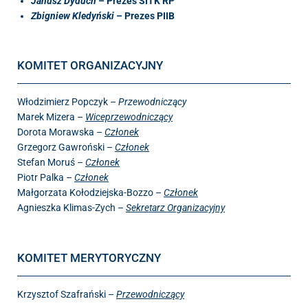
Janusz Dyduch
– Prezes SITK RP
Zbigniew Kledyński
– Prezes PIIB
KOMITET ORGANIZACYJNY
Włodzimierz Popczyk –
Przewodniczący
Marek Mizera –
Wiceprzewodniczący
Dorota Morawska –
Członek
Grzegorz Gawroński –
Członek
Stefan Moruś –
Członek
Piotr Palka –
Członek
Małgorzata Kołodziejska-Bozzo –
Członek
Agnieszka Klimas-Zych –
Sekretarz Organizacyjny
KOMITET MERYTORYCZNY
Krzysztof Szafrański –
Przewodniczący