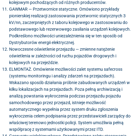
kolejowym pochodzących od różnych producentów.
GAWMAR — Przetwornice statyczne. Omówiono przykłady
pionierskiej realizacji zastosowania przetwornic statycznych 3
kV/nn, zaczerpniętych z taboru kolejowego w zastosowaniu do
podstawowego lub rezerwowego zasilania urządzeń kolejowych.
Podkreślono możliwości uniezależnienia się w ten sposób od
Dystrybutorów energii elektrycznej.
Nowoczesne oświetlenie przejazdu — zmienne natężenie
oświetlenia w zależności od ruchu pojazdów drogowych i
kolejowych na przejeździe.
ELMONTAŻ. Omówienie możliwości zalet systemu safecross
(systemu monitoringu i analizy zdarzeń na przejazdach).
Wskazano sposób działania próbnie zabudowanych urządzeń w
kilku lokalizacjach na przejazdach. Poza pełną archiwizacją i
analizą powstania wykroczenia podczas przejazdu pojazdu
samochodowego przez przejazd, istnieje możliwość
automatycznego wypełnia przez system druku zgłoszenia
wykroczenia celem podpisania przez przedstawicieli zarządcy do
właściwej terenowo jednostki policji. System umożliwia pełną
współpracę z systemami użytkowanymi przez ITD.
Georuszty wielokierunkowe. Przedstawiono zalety stosowania