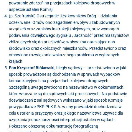
powstanie zdarzeń na przejazdach kolejowo-drogowych w
aspekcie ustaleń Komisji
(p. Szafrański) Ostrzeganie Użytkowników Dróg – działania
oczekiwane. Omówiono zagadnienie wpływu zabudowanych
urządzeń oraz zapisów instrukcji kolejowych, oraz wymagań
podawania dźwiękowego sygnału „Baczność” przez maszynistów
zbliżających się do przejazdów, wpływu na otaczające nas
środowisko oraz okolicznych mieszkańców. Przedstawiono oraz
omówiono rozwiązania wskazanego problemu w wybranych
krajach
Pan Krzysztof Bińkowski,
biegły sądowy — przedstawiono w jaki
sposób prowadzone są dochodzenia w sprawach wypadków
komunikacyjnych na przejazdach kolejowo-drogowych.
Szczególną uwagę zwrócono na nazewnictwo w dokumentach,
które włączane są do sądowych akt procesowych. Na podstawie
doświadczeń z sal sądowych wskazano w jaki sposób Komisje
powypadkowe PKP PŁK S.A. winny prowadzić dochodzenia w
celu ustalenia przyczyny oraz jakiego nazewnictwa używać dla
uzyskania jednoznaczności interpretacji ustaleń w sądach.
Pokazano obszerną dokumentację fotograficzną