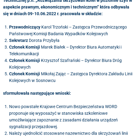
Technicznej p.n. „Rozwiązania skrzyżowań kolei w poziomie szyn w
aspekcie prawnym, ekonomicznym i technicznym” która odbywała
się w dniach 09-10.06.2022 r. pracowała w składzie:
Przewodniczący
Karol Trzoński – Zastępca Przewodniczącego
Państwowej Komisji Badania Wypadków Kolejowych
Sekretarz
Dorota Przybyła
Członek Komisji
Marek Białek – Dyrektor Biura Automatyki i
Telekomunikacji
Członek Komisji
Krzysztof Szafrański – Dyrektor Biura Dróg
Kolejowych
Członek Komisji
Mikołaj Zając – Zastępca Dyrektora Zakładu Linii
Kolejowych w Sosnowcu
sformułowała następujące wnioski:
Nowo powstałe Krajowe Centrum Bezpieczeństwa WORD
proponuje się wyposażyć w stanowiska szkoleniowe
umożliwiające zapoznanie z zasadami działania urządzeń
sygnalizacji przejazdowej.
Należy ujednolicić stosowane nazewnictwo dla skrzyżowań linii