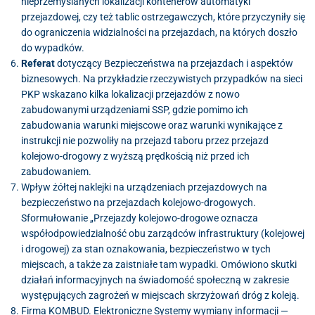
nieprzemyślanych lokalizacji kontenerów automatyki
przejazdowej, czy też tablic ostrzegawczych, które przyczyniły się
do ograniczenia widzialności na przejazdach, na których doszło
do wypadków.
Referat
dotyczący Bezpieczeństwa na przejazdach i aspektów
biznesowych. Na przykładzie rzeczywistych przypadków na sieci
PKP wskazano kilka lokalizacji przejazdów z nowo
zabudowanymi urządzeniami SSP, gdzie pomimo ich
zabudowania warunki miejscowe oraz warunki wynikające z
instrukcji nie pozwoliły na przejazd taboru przez przejazd
kolejowo-drogowy z wyższą prędkością niż przed ich
zabudowaniem.
Wpływ żółtej naklejki na urządzeniach przejazdowych na
bezpieczeństwo na przejazdach kolejowo-drogowych.
Sformułowanie „Przejazdy kolejowo-drogowe oznacza
współodpowiedzialność obu zarządców infrastruktury (kolejowej
i drogowej) za stan oznakowania, bezpieczeństwo w tych
miejscach, a także za zaistniałe tam wypadki. Omówiono skutki
działań informacyjnych na świadomość społeczną w zakresie
występujących zagrożeń w miejscach skrzyżowań dróg z koleją.
Firma KOMBUD. Elektroniczne Systemy wymiany informacji —