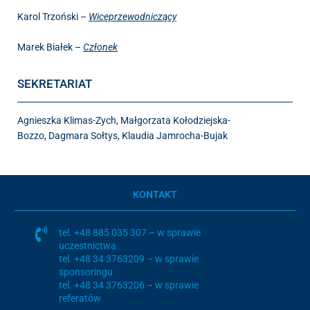
Karol Trzoński –
Wiceprzewodniczący
Marek Białek –
Członek
SEKRETARIAT
Agnieszka Klimas-Zych, Małgorzata Kołodziejska-
Bozzo, Dagmara Sołtys, Klaudia Jamrocha-Bujak
KONTAKT
tel.
+48 885 035 307
– w sprawie
uczestnictwa
tel.
+48 34 3763209
– w sprawie
sponsoringu
tel.
+48 34 3763206
– w sprawie
referatów