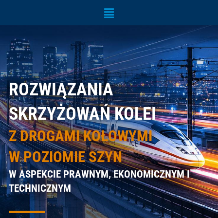
Menu
ROZWIĄZANIA
SKRZYŻOWAŃ KOLEI
Z DROGAMI KOŁOWYMI
W POZIOMIE SZYN
W ASPEKCIE PRAWNYM, EKONOMICZNYM I
TECHNICZNYM