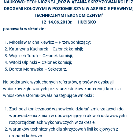
NAUKOWO-TECHNICZNEJ „
ROZWIĄZANIA SKRZYŻOWAŃ KOLEI Z
DROGAMI KOŁOWYMI W POZIOMIE SZYN W ASPEKCIE
PRAWNYM,
TECHNICZNYM I EKONOMICZNYM”
12-14.06.2013r. — HUCISKO
pracowała w składzie :
Mirosław Michalkiewicz – Przewodniczący;
Katarzyna Kucharek – Członek komisji;
Wojciech Toruń – Członek komisji;
Witold Olpiński – Członek komisji;
Dorota Morawska – Sekretarz.
Na podstawie wysłuchanych referatów, głosów w dyskusji i
wniosków zgłoszonych przez uczestników konferencji komisja
wnioskowa sformułowała następujące wnioski :
Zachodzi konieczność wznowienia działań zmierzających do
wprowadzenia zmian w obowiązujących aktach ustawowych i
rozporządzeniach wykonawczych w zakresie:
warunków technicznych dla skrzyżowań linii kolejowych z
drogami kołowymi,